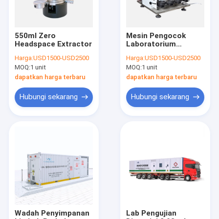
550ml Zero
Mesin Pengocok
Headspace Extractor
Laboratorium
Vertikal 50–2000ml,
Harga:
USD1500-USD2500
Harga:
USD1500-USD2500
Goyang Dua Sisi
MOQ:
1 unit
MOQ:
1 unit
dapatkan harga terbaru
dapatkan harga terbaru
Hubungi sekarang
Hubungi sekarang
Rumah
Produk
Tentang kami
Wadah Penyimpanan
Lab Pengujian