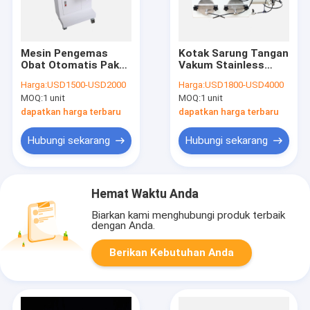
Mesin Pengemas
Kotak Sarung Tangan
Obat Otomatis Paket
Vakum Stainless
1-21 Untuk Klinik
Steel Untuk
Harga:
USD1500-USD2000
Harga:
USD1800-USD4000
Laboratorium ISO CE
MOQ:
1 unit
MOQ:
1 unit
Terdaftar
dapatkan harga terbaru
dapatkan harga terbaru
Hubungi sekarang
Hubungi sekarang
Hemat Waktu Anda
Biarkan kami menghubungi produk terbaik
dengan Anda.
Berikan Kebutuhan Anda