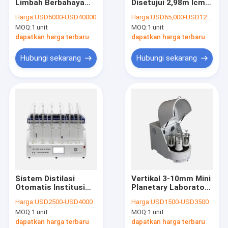
Limbah Berbahaya
Disetujui 2,98m Icmr,
Tur Pabrik
Kimia Laboratorium
Lab Pengujian Rtpcr
Harga:
USD5000-USD40000
Harga:
USD65,000-USD120,000
40/20 Kaki
COVID-19
MOQ:
1 unit
MOQ:
1 unit
Kontrol kualitas
dapatkan harga terbaru
dapatkan harga terbaru
Hubungi kami
Hubungi sekarang
Hubungi sekarang
Berita
kasus
Mesin Ball Mill Laboratorium
Mesin Pengocok Laboratorium
Sistem Distilasi
Vertikal 3-10mm Mini
Otomatis Institusi
Planetary Laboratory
Mesin Pengemas Obat
Dengan TFT LCD
Ball Mill Machine ISO
Harga:
USD2500-USD4000
Harga:
USD1500-USD3500
4960W
Terdaftar
Kotak Sarung Tangan Vakum
MOQ:
1 unit
MOQ:
1 unit
dapatkan harga terbaru
dapatkan harga terbaru