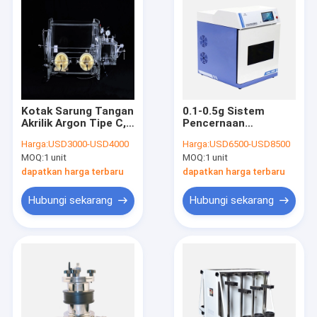
Kotak Sarung Tangan
0.1-0.5g Sistem
Akrilik Argon Tipe C,
Pencernaan
Kotak Sarung Tangan
Microwave Kapal
Harga:
USD3000-USD4000
Harga:
USD6500-USD8500
Isolasi 2 Port
Tertutup Untuk
MOQ:
1 unit
MOQ:
1 unit
Persiapan Sampel
dapatkan harga terbaru
dapatkan harga terbaru
Hubungi sekarang
Hubungi sekarang