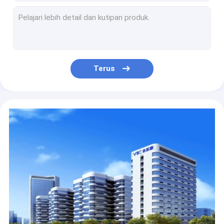
Mesin Ball Mill Laboratorium Vertikal 2L 60db Penggunaan Serbuk Nano Dengan Rotasi Perputaran
1120 RPM 0.4L Mesin Ball Mill Laboratorium Ukuran Mini Planetary Ganda
1L Dual High Energy Planetary Ball Mill Untuk Laboratorium 4 * 250ml Mill Jars
45-430RPM 0.4L Laboratorium Ball Mill Machine Nano Powder Grinding
110V / 220V Planetary Laboratory Ball Mill Machine, 0.4L Benchtop Ball Mill
Terus
Lab 0.4L Planetary Table Top Ball Mill, Mesin Micro Ball Mill 220V / 110V
220V / 110V 2L Desktop Ball Mill, Mesin Penggilingan Bola Planet Lab Vertikal
Mini 0.4L Laboratory Ball Mill Machine Movable Nano Powder Grinding Equipment
220V / 110V Dry Grinding Ball Mill, 0.4L Vertical Planetary Powder Mill Grinder
40L Full Directional Small Ball Mill, Mesin Penggiling Planetary Nano Powder