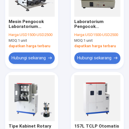
Hubungi kami
Mesin Pengocok
Laboratorium
Laboratorium
Pengocok
Mesin Ball Mill Laboratorium
Vertikal 50–2000ml,
Reciprocating 0-
Harga:
USD1500-USD2500
Harga:
USD1500-USD2500
Goyang Dua Sisi
200T / Min, Mesin
MOQ:
1 unit
MOQ:
1 unit
Pengocok Horisontal
Mesin Pengocok Laboratorium
ISO
dapatkan harga terbaru
dapatkan harga terbaru
Mesin Pengemas Obat
Hubungi sekarang
Hubungi sekarang
Kotak Sarung Tangan Vakum
Toples Ball Mill
Pemanas Blok Pencernaan
Wadah Penyimpanan Limbah Berbahaya
Instrumen Pengambilan Sampel Tanah
Tipe Kabinet Rotary
157L TCLP Otomatis