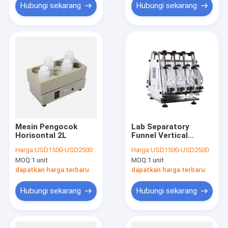
Hubungi sekarang
Hubungi sekarang
Mesin Pengocok
Lab Separatory
Horisontal 2L
Funnel Vertical
Shaker untuk
Harga:
USD1500-USD2500
Harga:
USD1500-USD2500
Produsen Mesin
MOQ:
1 unit
MOQ:
1 unit
Ekstraksi Cairan Cair
dapatkan harga terbaru
dapatkan harga terbaru
Hubungi sekarang
Hubungi sekarang