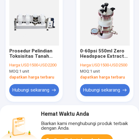
Prosedur Pelindian
0-60psi 550ml Zero
Toksisitas Tanah
Headspace Extractor
Laboratorium
untuk TCLP1311
Harga:
USD1500-USD2200
Harga:
USD1500-USD2500
Pengujian Rotary
MOQ:
1 unit
MOQ:
1 unit
Agitator untuk Uji
TCLP
dapatkan harga terbaru
dapatkan harga terbaru
Hubungi sekarang
Hubungi sekarang
Hemat Waktu Anda
Biarkan kami menghubungi produk terbaik
dengan Anda.