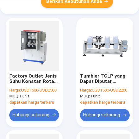
Berikan Kebutuhan Anda
Factory Outlet Jenis
Tumbler TCLP yang
Suhu Konstan Rotary
Dapat Diputar,
Agitator Otomatis
Penganalisis Logam
Harga:
USD1500-USD2500
Harga:
USD1500-USD2200
Penuh Untuk
Berat Tanah Lab
MOQ:
1 unit
MOQ:
1 unit
pengujian TCLP
dapatkan harga terbaru
dapatkan harga terbaru
Hubungi sekarang
Hubungi sekarang