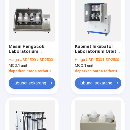
Mesin Pengocok
Kabinet Inkubator
Laboratorium
Laboratorium Orbital
Otomatis 15-45rpm
Pengocok 6/8/12Pcs
Harga:
USD1500-USD2500
Harga:
USD1500-USD2500
Tipe Plat Rotary
Botol 2L
MOQ:
1 unit
MOQ:
1 unit
Agitator
dapatkan harga terbaru
dapatkan harga terbaru
Hubungi sekarang
Hubungi sekarang
Rumah
Produk
Tentang kita