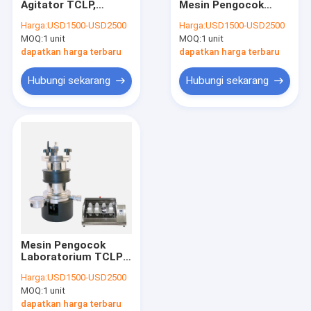
Agitator TCLP,
Mesin Pengocok
Sistem Distilasi Otomatis
Laboratorium
Laboratorium Tipe
Harga:
USD1500-USD2500
Harga:
USD1500-USD2500
Persiapan Sampel
Kabinet Rotary
MOQ:
Lab PCR Seluler
1 unit
MOQ:
1 unit
Tanah Rotary Shaker
Agitator
dapatkan harga terbaru
dapatkan harga terbaru
Konsentrator Pelarut
Hubungi sekarang
Hubungi sekarang
Bahan Habis Pakai Lab
Kabinet Keamanan Kimia
Mesin Pengocok
Laboratorium TCLP
0-60psi Untuk
Harga:
USD1500-USD2500
Ekstraktor Volatil
MOQ:
1 unit
dapatkan harga terbaru